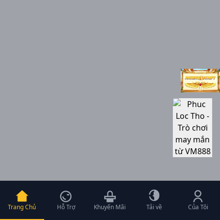
Trang Chủ
Hỗ Trợ
Khuyến Mãi
Tải về
Của Tôi