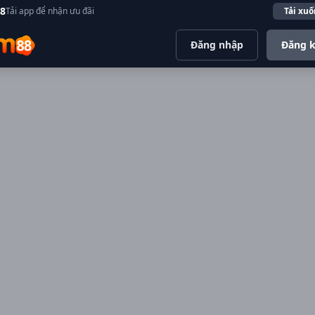
8
Tải app để nhận ưu đãi
Tải xu
Đăng nhập
Đăng 